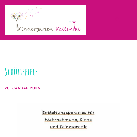
Zum
Inhalt
springen
Suche
Men
ums
Schüttspiele
20. JANUAR 2025