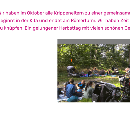
ir haben im Oktober alle Krippeneltern zu einer gemeinsa
eginnt in der Kita und endet am Römerturm. Wir haben Zeit
u knüpfen. Ein gelungener Herbsttag mit vielen schönen G