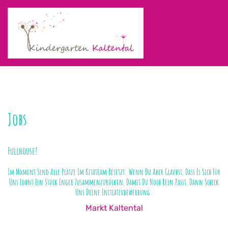
Zum
Inhalt
springen
Suche
Men
ums
Jobs
Fullhouse!
Im Moment Sind Alle Plätze Im Kitateam Besetzt. Wenn Du Aber Glaubst, Dass Es Sich Für
Uns Lohnt Ein Stück Enger Zusammenzurücken, Damit Du Noch Rein Passt, Dann Schick
Uns Deine Initiativbewerbung.
Markt Kaltental